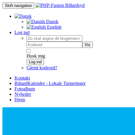
Skift navigation
Dansk
English
Log ind
Vis
Husk mig
Log ind
Glemt kodeord?
Kontakt
BillardKalender - Lokale Turneringer
Fotoalbum
Nyheder
Hjem