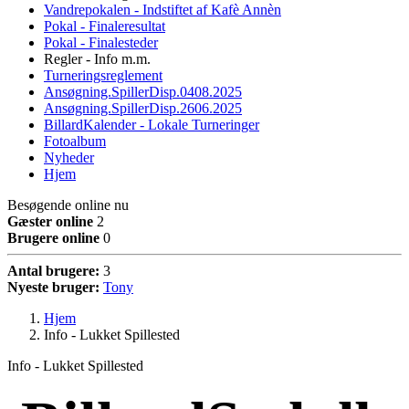
Vandrepokalen - Indstiftet af Kafè Annèn
Pokal - Finaleresultat
Pokal - Finalesteder
Regler - Info m.m.
Turneringsreglement
Ansøgning.SpillerDisp.0408.2025
Ansøgning.SpillerDisp.2606.2025
BillardKalender - Lokale Turneringer
Fotoalbum
Nyheder
Hjem
Besøgende online nu
Gæster online
2
Brugere online
0
Antal brugere:
3
Nyeste bruger:
Tony
Hjem
Info - Lukket Spillested
Info - Lukket Spillested