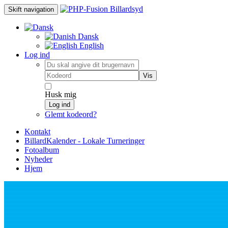
Skift navigation
Dansk
English
Log ind
Vis
Husk mig
Log ind
Glemt kodeord?
Kontakt
BillardKalender - Lokale Turneringer
Fotoalbum
Nyheder
Hjem