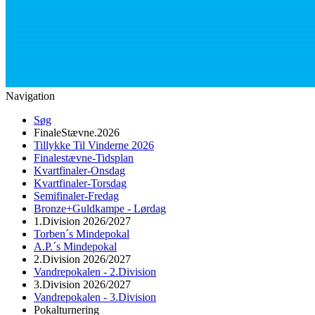
Navigation
Søg
FinaleStævne.2026
Tillykke Til Vinderne 2026
Finalestævne-Tidsplan
Kvartfinaler-Onsdag
Kvartfinaler-Torsdag
Semifinaler-Fredag
Bronze+Guldkampe - Lørdag
1.Division 2026/2027
Torben´s Mindepokal
A.P.´s Mindepokal
2.Division 2026/2027
Vandrepokalen - 2.Division
3.Division 2026/2027
Vandrepokalen - 3.Division
Pokalturnering