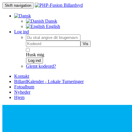
Skift navigation
Dansk
English
Log ind
Vis
Husk mig
Log ind
Glemt kodeord?
Kontakt
BillardKalender - Lokale Turneringer
Fotoalbum
Nyheder
Hjem