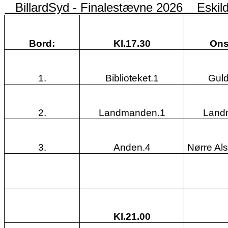
BillardSyd - Finalestævne 2026 Eskil
Bord:
Kl.17.30
Ons
1.
Biblioteket.1
Guld
2.
Landmanden.1
Land
3.
Anden.4
Nørre Al
Kl.21.00