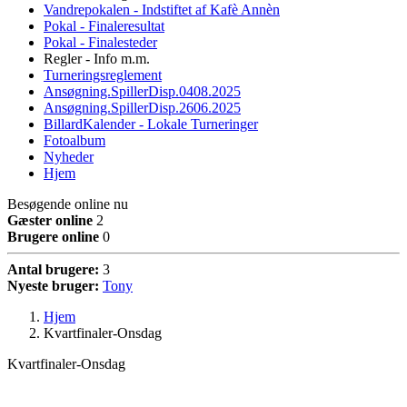
Vandrepokalen - Indstiftet af Kafè Annèn
Pokal - Finaleresultat
Pokal - Finalesteder
Regler - Info m.m.
Turneringsreglement
Ansøgning.SpillerDisp.0408.2025
Ansøgning.SpillerDisp.2606.2025
BillardKalender - Lokale Turneringer
Fotoalbum
Nyheder
Hjem
Besøgende online nu
Gæster online
2
Brugere online
0
Antal brugere:
3
Nyeste bruger:
Tony
Hjem
Kvartfinaler-Onsdag
Kvartfinaler-Onsdag