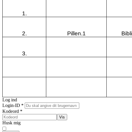
1.
2.
Pillen.1
Bibl
3.
Log ind
Login-ID
*
Kodeord
*
Vis
Husk mig