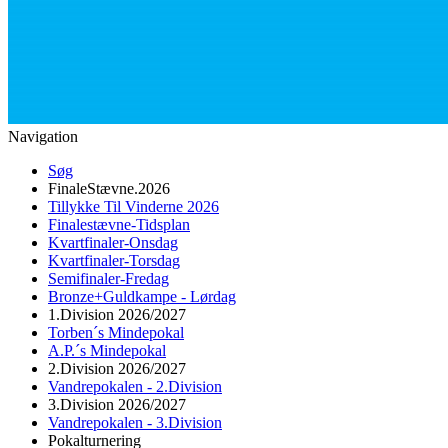
Navigation
Søg
FinaleStævne.2026
Tillykke Til Vinderne 2026
Finalestævne-Tidsplan
Kvartfinaler-Onsdag
Kvartfinaler-Torsdag
Semifinaler-Fredag
Bronze+Guldkampe - Lørdag
1.Division 2026/2027
Torben´s Mindepokal
A.P.´s Mindepokal
2.Division 2026/2027
Vandrepokalen - 2.Division
3.Division 2026/2027
Vandrepokalen - 3.Division
Pokalturnering