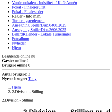
Vandrepokalen - Indstiftet af Kafè Annèn
Pokal - Finaleresultat
Pokal - Finalesteder
Regler - Info m.m.
Turneringsreglement
Ansøgning.SpillerDisp.0408.2025
Ansøgning.SpillerDisp.2606.2025
BillardKalender - Lokale Turneringer
Fotoalbum
Nyheder
Hjem
Besøgende online nu
Gæster online
2
Brugere online
0
Antal brugere:
3
Nyeste bruger:
Tony
Hjem
2.Division - Stilling
2.Division - Stilling