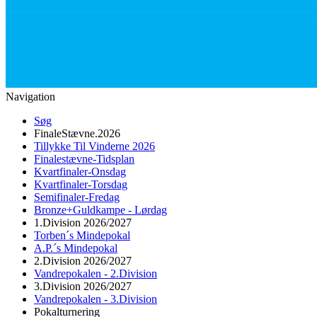
Navigation
Søg
FinaleStævne.2026
Tillykke Til Vinderne 2026
Finalestævne-Tidsplan
Kvartfinaler-Onsdag
Kvartfinaler-Torsdag
Semifinaler-Fredag
Bronze+Guldkampe - Lørdag
1.Division 2026/2027
Torben´s Mindepokal
A.P.´s Mindepokal
2.Division 2026/2027
Vandrepokalen - 2.Division
3.Division 2026/2027
Vandrepokalen - 3.Division
Pokalturnering