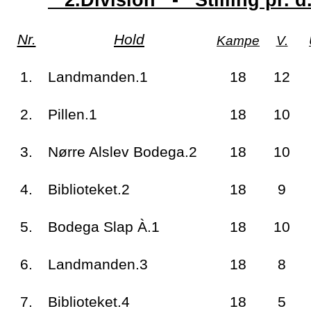
2.Division - Stilling pr. 
Nr.
Hold
Kampe
V.
1.
Landmanden.1
18
12
2.
Pillen.1
18
10
3.
Nørre Alslev Bodega.2
18
10
4.
Biblioteket.2
18
9
5.
Bodega Slap À.1
18
10
6.
Landmanden.3
18
8
7.
Biblioteket.4
18
5