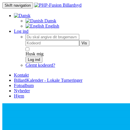
Skift navigation
Dansk
English
Log ind
Vis
Husk mig
Log ind
Glemt kodeord?
Kontakt
BillardKalender - Lokale Turneringer
Fotoalbum
Nyheder
Hjem