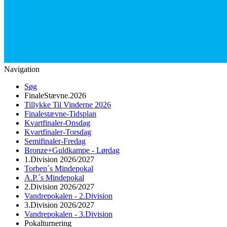
Navigation
Søg
FinaleStævne.2026
Tillykke Til Vinderne 2026
Finalestævne-Tidsplan
Kvartfinaler-Onsdag
Kvartfinaler-Torsdag
Semifinaler-Fredag
Bronze+Guldkampe - Lørdag
1.Division 2026/2027
Torben´s Mindepokal
A.P.´s Mindepokal
2.Division 2026/2027
Vandrepokalen - 2.Division
3.Division 2026/2027
Vandrepokalen - 3.Division
Pokalturnering