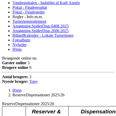
Vandrepokalen - Indstiftet af Kafè Annèn
Pokal - Finaleresultat
Pokal - Finalesteder
Regler - Info m.m.
Turneringsreglement
Ansøgning.SpillerDisp.0408.2025
Ansøgning.SpillerDisp.2606.2025
BillardKalender - Lokale Turneringer
Fotoalbum
Nyheder
Hjem
Besøgende online nu
Gæster online
3
Brugere online
0
Antal brugere:
3
Nyeste bruger:
Tony
Hjem
ReserveDispensationer 2025/26
ReserveDispensationer 2025/26
Reserver &
Dispensation