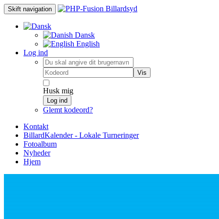
Skift navigation
Dansk
English
Log ind
Vis
Husk mig
Log ind
Glemt kodeord?
Kontakt
BillardKalender - Lokale Turneringer
Fotoalbum
Nyheder
Hjem