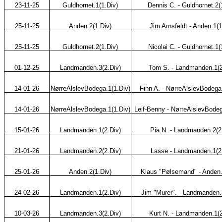
23-11-25
Guldhornet.1(1.Div)
Dennis C. - Guldhornet.2(
25-11-25
Anden.2(1.Div)
Jim Arnsfeldt - Anden.1(1
25-11-25
Guldhornet.2(1.Div)
Nicolai C. - Guldhornet.1(
01-12-25
Landmanden.3(2.Div)
Tom S. - Landmanden.1(2
14-01-26
NørreAlslevBodega.1(1.Div)
Finn A. - NørreAlslevBodega.
14-01-26
NørreAlslevBodega.1(1.Div)
Leif-Benny - NørreAlslevBodeg
15-01-26
Landmanden.1(2.Div)
Pia N. - Landmanden.2(2
21-01-26
Landmanden.2(2.Div)
Lasse - Landmanden.1(2
25-01-26
Anden.2(1.Div)
Klaus "Pølsemand" - Anden.
24-02-26
Landmanden.1(2.Div)
Jim "Murer". - Landmanden.
10-03-26
Landmanden.3(2.Div)
Kurt N. - Landmanden.1(2